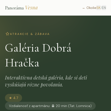
Vesna
Panoráma
←
Okolie
SK
/
EN
ATRAKCIE & ZÁBAVA
Galéria Dobrá
Hračka
Interaktívna detská galéria, kde si deti
vyskúšajú rôzne povolania.
★
4.7
Vzdialenosť z apartmánu
:
🚊 20 min (Tat. Lomnica)