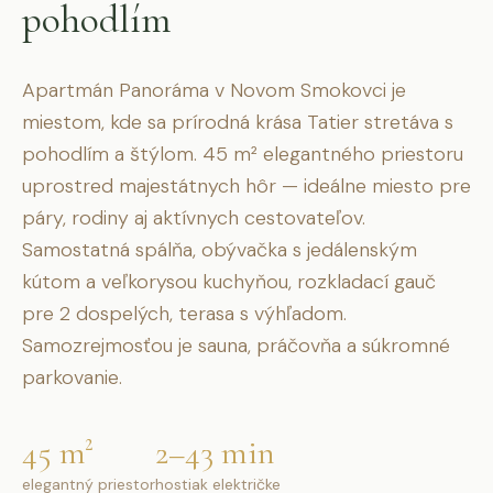
pohodlím
Apartmán Panoráma v Novom Smokovci je
miestom, kde sa prírodná krása Tatier stretáva s
pohodlím a štýlom. 45 m² elegantného priestoru
uprostred majestátnych hôr — ideálne miesto pre
páry, rodiny aj aktívnych cestovateľov.
Samostatná spálňa, obývačka s jedálenským
kútom a veľkorysou kuchyňou, rozkladací gauč
pre 2 dospelých, terasa s výhľadom.
Samozrejmosťou je sauna, práčovňa a súkromné
parkovanie.
45 m²
2–4
3 min
elegantný priestor
hostia
k električke