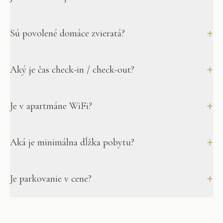
+
Sú povolené domáce zvieratá?
+
Aký je čas check-in / check-out?
+
Je v apartmáne WiFi?
+
Aká je minimálna dĺžka pobytu?
+
Je parkovanie v cene?