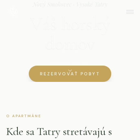
Nový Smokovec · Vysoké Tatry
Váš horský
domov
POSUŇTE NADOL
REZERVOVAŤ POBYT
O APARTMÁNE
Kde sa Tatry stretávajú s