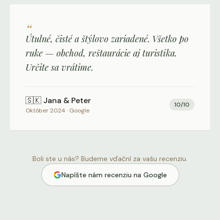
“
Útulné, čisté a štýlovo zariadené. Všetko po
ruke — obchod, reštaurácie aj turistika.
Určite sa vrátime.
🇸🇰
Jana & Peter
10
/10
Október 2024
·
Google
Boli ste u nás? Budeme vďační za vašu recenziu.
Napíšte nám recenziu na Google