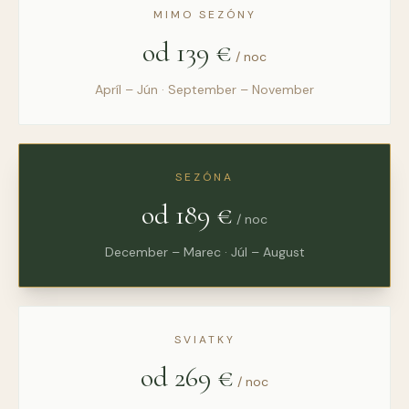
MIMO SEZÓNY
od 139 €
/ noc
Apríl – Jún · September – November
SEZÓNA
od 189 €
/ noc
December – Marec · Júl – August
SVIATKY
od 269 €
/ noc