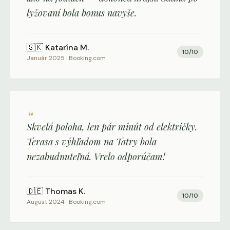
lyžovaní bola bonus navyše.
🇸🇰
Katarína M.
10
/10
Január 2025
·
Booking.com
“
Skvelá poloha, len pár minút od električky.
Terasa s výhľadom na Tatry bola
nezabudnuteľná. Vrelo odporúčam!
🇩🇪
Thomas K.
10
/10
August 2024
·
Booking.com