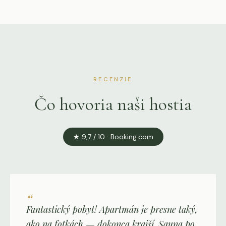
RECENZIE
Čo hovoria naši hostia
★ 9,7 / 10 · Booking.com
“
Fantastický pobyt! Apartmán je presne taký,
ako na fotkách — dokonca krajší. Sauna po