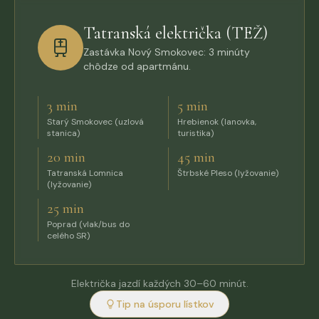
Tatranská električka (TEŽ)
Zastávka Nový Smokovec: 3 minúty
chôdze od apartmánu.
3 min
5 min
Starý Smokovec (uzlová
Hrebienok (lanovka,
stanica)
turistika)
20 min
45 min
Tatranská Lomnica
Štrbské Pleso (lyžovanie)
(lyžovanie)
25 min
Poprad (vlak/bus do
celého SR)
Električka jazdí každých 30–60 minút.
Tip na úsporu lístkov