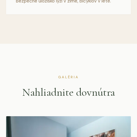
Bezpečné úložisko lyží v zime, bicyklov v lete.
GALÉRIA
Nahliadnite dovnútra