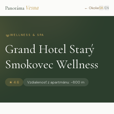
Vesna
Panoráma
←
Okolie
SK
/
EN
WELLNESS & SPA
Grand Hotel Starý
Smokovec Wellness
★
4.6
Vzdialenosť z apartmánu
:
~800 m