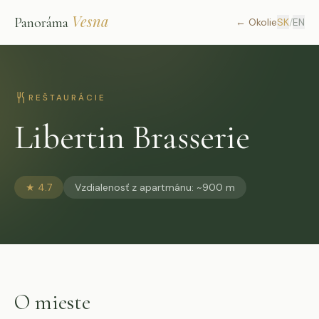
Vesna
Panoráma
←
Okolie
SK
/
EN
REŠTAURÁCIE
Libertin Brasserie
★
4.7
Vzdialenosť z apartmánu
:
~900 m
O mieste