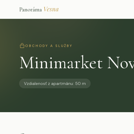
Vesna
Panoráma
OBCHODY A SLUŽBY
Minimarket No
Vzdialenosť z apartmánu
:
50 m