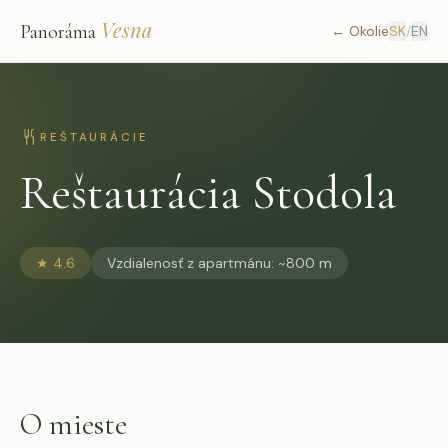
Vesna
Panoráma
←
Okolie
SK
/
EN
REŠTAURÁCIE
Reštaurácia Stodola
★
4.6
Vzdialenosť z apartmánu
:
~800 m
O mieste